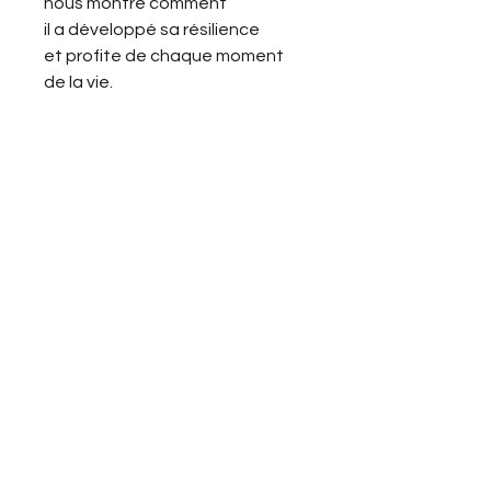
nous montre comment
il a développé sa résilience
et profite de chaque moment
de la vie.
Vous êtes journaliste et souhaitez
partager le projet de Gary?
Envoyez-nous un email avec votre
demande :
info@garyvdb.com
Vous êtes libraire ou bibliothécaire
et souhaitez référencer un ouvrage
de Gary ? Vous êtes prof et voulez